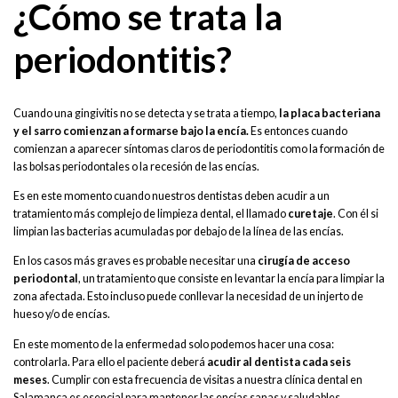
¿Cómo se trata la
periodontitis?
Cuando una gingivitis no se detecta y se trata a tiempo,
la placa bacteriana
y el sarro comienzan a formarse bajo la encía.
Es entonces cuando
comienzan a aparecer síntomas claros de periodontitis como la formación de
las bolsas periodontales o la recesión de las encías.
Es en este momento cuando nuestros dentistas deben acudir a un
tratamiento más complejo de limpieza dental, el llamado
curetaje
. Con él si
limpian las bacterias acumuladas por debajo de la línea de las encías.
En los casos más graves es probable necesitar una
cirugía de acceso
periodontal
, un tratamiento que consiste en levantar la encía para limpiar la
zona afectada. Esto incluso puede conllevar la necesidad de un injerto de
hueso y/o de encías.
En este momento de la enfermedad solo podemos hacer una cosa:
controlarla. Para ello el paciente deberá
acudir al dentista cada seis
meses
. Cumplir con esta frecuencia de visitas a nuestra clínica dental en
Salamanca es esencial para mantener las encías sanas y saludables.