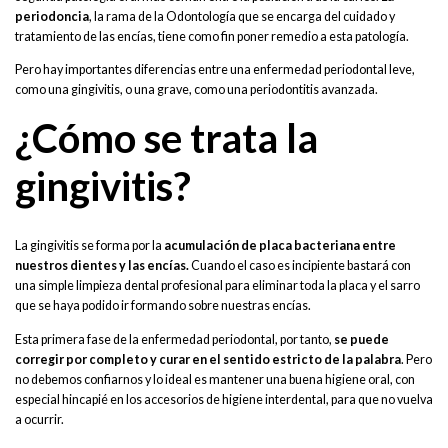
periodoncia
, la rama de la Odontología que se encarga del cuidado y
tratamiento de las encías, tiene como fin poner remedio a esta patología.
Pero hay importantes diferencias entre una enfermedad periodontal leve,
como una gingivitis, o una grave, como una periodontitis avanzada.
¿Cómo se trata la
gingivitis?
La gingivitis se forma por la
acumulación de placa bacteriana entre
nuestros dientes y las encías.
Cuando el caso es incipiente bastará con
una simple limpieza dental profesional para eliminar toda la placa y el sarro
que se haya podido ir formando sobre nuestras encías.
Esta primera fase de la enfermedad periodontal, por tanto,
se puede
corregir por completo y curar en el sentido estricto de la palabra
. Pero
no debemos confiarnos y lo ideal es mantener una buena higiene oral, con
especial hincapié en los accesorios de higiene interdental, para que no vuelva
a ocurrir.