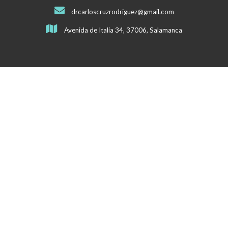
drcarloscruzrodriguez@gmail.com
Avenida de Italia 34, 37006, Salamanca
Mapa del sitio
Inicio
Quiénes somos
Nuestros servicios
Nuestras instalaciones
Noticias