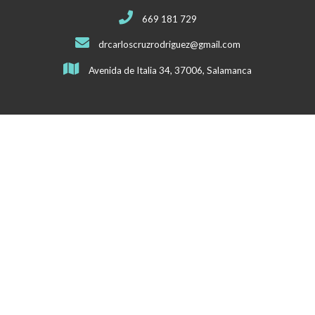
669 181 729
drcarloscruzrodriguez@gmail.com
Avenida de Italia 34, 37006, Salamanca
Mapa del sitio
Inicio
Quiénes somos
Nuestros servicios
Nuestras instalaciones