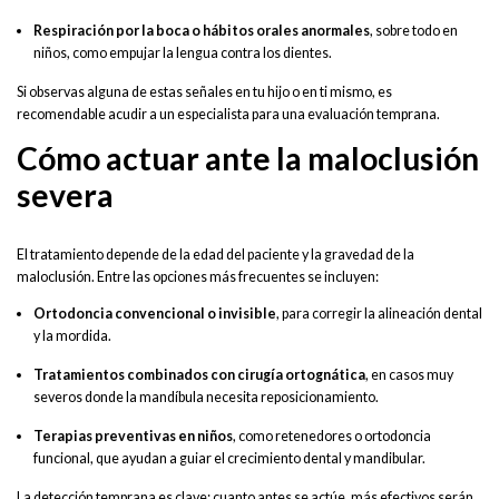
Respiración por la boca o hábitos orales anormales
, sobre todo en
niños, como empujar la lengua contra los dientes.
Si observas alguna de estas señales en tu hijo o en ti mismo, es
recomendable acudir a un especialista para una evaluación temprana.
Cómo actuar ante la maloclusión
severa
El tratamiento depende de la edad del paciente y la gravedad de la
maloclusión. Entre las opciones más frecuentes se incluyen:
Ortodoncia convencional o invisible
, para corregir la alineación dental
y la mordida.
Tratamientos combinados con cirugía ortognática
, en casos muy
severos donde la mandíbula necesita reposicionamiento.
Terapias preventivas en niños
, como retenedores o ortodoncia
funcional, que ayudan a guiar el crecimiento dental y mandibular.
La detección temprana es clave: cuanto antes se actúe, más efectivos serán