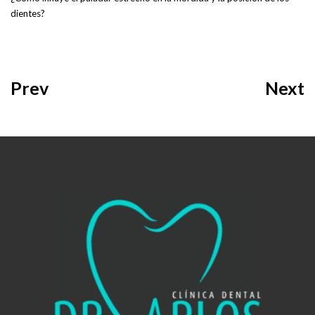
dientes?
Prev
Next