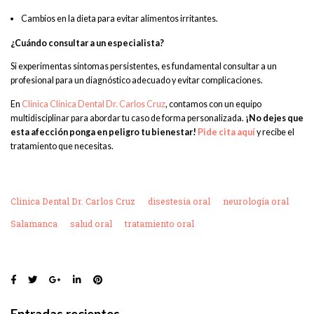
Cambios en la dieta para evitar alimentos irritantes.
¿Cuándo consultar a un especialista?
Si experimentas síntomas persistentes, es fundamental consultar a un
profesional para un diagnóstico adecuado y evitar complicaciones.
En
Clínica Clinica Dental Dr. Carlos Cruz
, contamos con un equipo
multidisciplinar para abordar tu caso de forma personalizada.
¡No dejes que
esta afección ponga en peligro tu bienestar!
Pide cita aquí
y recibe el
tratamiento que necesitas.
Clinica Dental Dr. Carlos Cruz
disestesia oral
neurología oral
Salamanca
salud oral
tratamiento oral
Entradas recientes