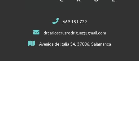
669 181 729
drcarloscruzrodriguez@gmail.com
Avenida de Italia 34, 37006, Salamanca
Mapa del sitio
Inicio
Quiénes somos
Nuestros servicios