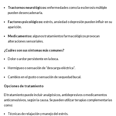
Trastornos neurológicos:
enfermedades como la esclerosis múltiple
pueden desencadenarla.
Factores psicológicos:
estrés, ansiedad o depresión pueden influir en su
aparición.
Medicamentos:
algunos tratamientos farmacológicos provocan
alteraciones sensoriales.
¿Cuáles son sus síntomas más comunes?
Dolor o ardor persistente en la boca.
Hormigueo o sensación de “descarga eléctrica”.
Cambios en el gusto o sensación de sequedad bucal.
Opciones de tratamiento
El tratamiento puede incluir analgésicos, antidepresivos o medicamentos
anticonvulsivos, según la causa. Se pueden utilizar terapias complementarias
como:
Técnicas de relajación y manejo del estrés.