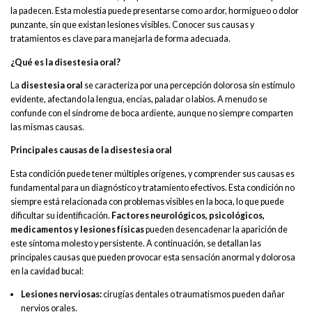
la padecen. Esta molestia puede presentarse como ardor, hormigueo o dolor
punzante, sin que existan lesiones visibles. Conocer sus causas y
tratamientos es clave para manejarla de forma adecuada.
¿Qué es la disestesia oral?
La
disestesia oral
se caracteriza por una percepción dolorosa sin estímulo
evidente, afectando la lengua, encías, paladar o labios. A menudo se
confunde con el síndrome de boca ardiente, aunque no siempre comparten
las mismas causas.
Principales causas de la disestesia oral
Esta condición puede tener múltiples orígenes, y comprender sus causas es
fundamental para un diagnóstico y tratamiento efectivos. Esta condición no
siempre está relacionada con problemas visibles en la boca, lo que puede
dificultar su identificación.
Factores neurológicos, psicológicos,
medicamentos y lesiones físicas
pueden desencadenar la aparición de
este síntoma molesto y persistente. A continuación, se detallan las
principales causas que pueden provocar esta sensación anormal y dolorosa
en la cavidad bucal:
Lesiones nerviosas:
cirugías dentales o traumatismos pueden dañar
nervios orales.